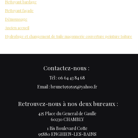
Nettoyant bardage
Nettoyant façade
Démoussage
Ancien accueil
Hydrofuge et changement de tuile maçonnerie couverture peinture toiture
Contactez-nous :
Tél : 06 64 43 84 68
Email : brunet959595@yahoo.fr
Retrouvez-nous à nos deux bureaux :
425 Place du General de Gaulle
60230 CHAMBLY
1 Bis Boulevard Cotte
95880 ENGHIEN-LES-BAINS