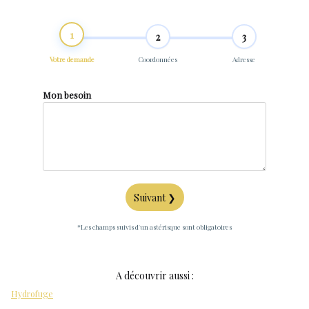
1
2
3
Votre demande
Coordonnées
Adresse
Mon besoin
Suivant ❯
*Les champs suivis d'un astérisque sont obligatoires
A découvrir aussi :
Hydrofuge