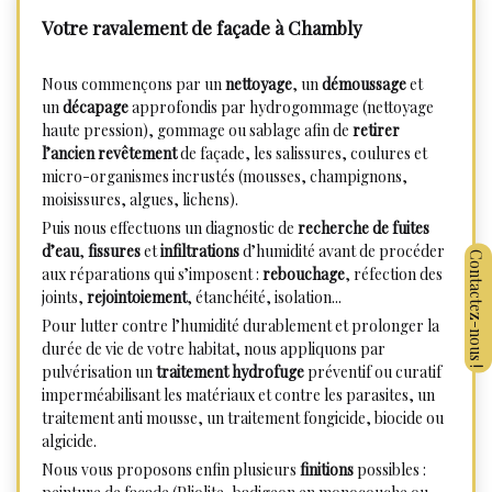
Votre ravalement de façade à Chambly
Nous commençons par un
nettoyage
, un
démoussage
et
un
décapage
approfondis par hydrogommage (nettoyage
haute pression), gommage ou sablage afin de
retirer
l’ancien revêtement
de façade, les salissures, coulures et
micro-organismes incrustés (mousses, champignons,
moisissures, algues, lichens).
Puis nous effectuons un diagnostic de
recherche de fuites
d’eau
,
fissures
et
infiltrations
d’humidité avant de procéder
aux réparations qui s’imposent :
rebouchage
, réfection des
joints,
rejointoiement
, étanchéité, isolation...
Pour lutter contre l’humidité durablement et prolonger la
durée de vie de votre habitat, nous appliquons par
pulvérisation un
traitement hydrofuge
préventif ou curatif
imperméabilisant les matériaux et contre les parasites, un
traitement anti mousse, un traitement fongicide, biocide ou
algicide.
Nous vous proposons enfin plusieurs
finitions
possibles :